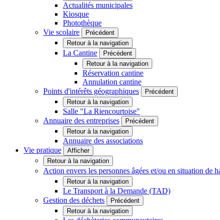
Actualités municipales
Kiosque
Photothèque
Vie scolaire
Précédent
Retour à la navigation
La Cantine
Précédent
Retour à la navigation
Réservation cantine
Annulation cantine
Points d'intérêts géographiques
Précédent
Retour à la navigation
Salle "La Riencourtoise"
Annuaire des entreprises
Précédent
Retour à la navigation
Annuaire des associations
Vie pratique
Afficher
Retour à la navigation
Action envers les personnes âgées et/ou en situation d
Retour à la navigation
Le Transport à la Demande (TAD)
Gestion des déchets
Précédent
Retour à la navigation